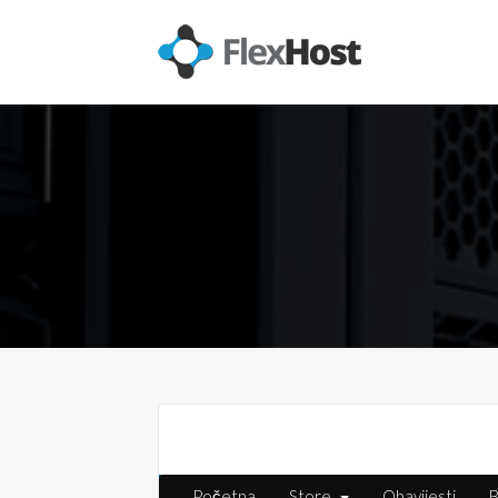
Početna
Store
Obavijesti
B