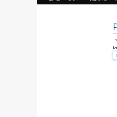
P
Fo
E-