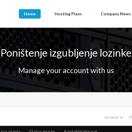
Home
Hosting Plans
Company News
Poništenje izgubljenje lozinke
Manage your account with us
Hrvatski
P
aza znanja
Status mreže
Kontaktirajte nas