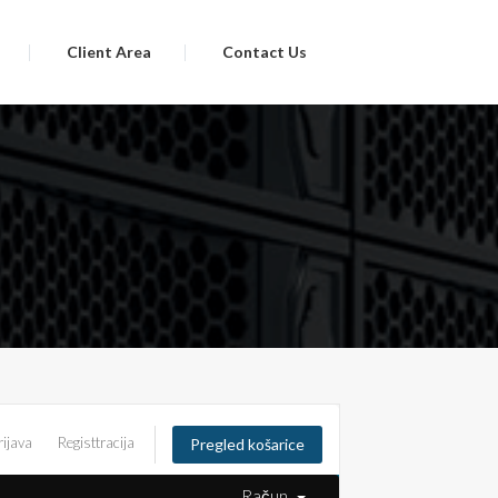
Client Area
Contact Us
rijava
Registtracija
Pregled košarice
Račun