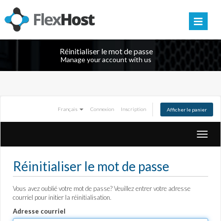
Réinitialiser le mot de passe
Manage your account with us
Français
Connexion
Inscription
Afficher le panier
Bascu
la
navig
Réinitialiser le mot de passe
Vous avez oublié votre mot de passe? Veuillez entrer votre adresse
courriel pour initier la réinitialisation.
Adresse courriel